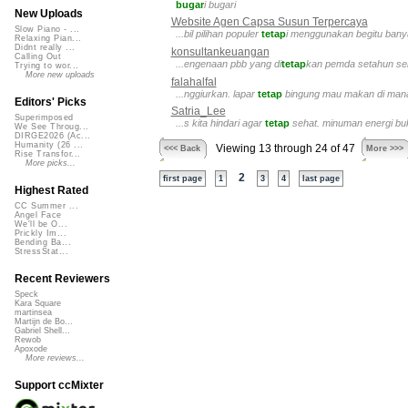
bugar
i bugari
New Uploads
Website Agen Capsa Susun Terpercaya
Slow Piano - ...
...bil pilihan populer
tetap
i menggunakan begitu bany
Relaxing Pian...
Didnt really ...
konsultankeuangan
Calling Out
...engenaan pbb yang di
tetap
kan pemda setahun sek
Trying to wor...
More new uploads
falahalfal
...nggiurkan. lapar
tetap
bingung mau makan di mana? 
Editors' Picks
Satria_Lee
Superimposed
...s kita hindari agar
tetap
sehat. minuman energi bu
We See Throug...
DIRGE2026 (Ac...
Humanity (26 ...
Viewing 13 through 24 of 47
<<< Back
More >>>
Rise Transfor...
More picks...
2
first page
1
3
4
last page
Highest Rated
CC Summer ...
Angel Face
We'll be O...
Prickly Im...
Bending Ba...
StressStat...
Recent Reviewers
Speck
Kara Square
martinsea
Martijn de Bo...
Gabriel Shell...
Rewob
Apoxode
More reviews...
Support ccMixter