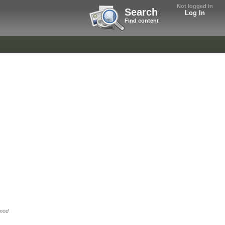
Not logged in
Search
Log In
Find content
 mod