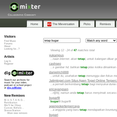
Collaborative Community
Home
The Mixversation
Picks
Remixes
Visitors
Find Music
Forums
About
Looking for...?
Viewing 12 - 24 of
47
matches total
yukampus
Artists
...naan internet. akan
tetap
i, untuk kalangan diluar
Log In
cashseo
Register
...s gambar hd. bahkan
tetap
jelas ketika dimainkan
danielrich888
...untuk itu, usahakan
tetap
menunggu dan fokus menc
Search our archives for
Jatimtogel.com Situs Agen Togel Online Terper
music for your video,
...a pernah berkembang
tetap
i bagi menyukai dunia
podcast or school project
at
dig.ccMixter
ericayangsen
...rl][/b], namun anda
tetap
harus menyimak secara intu
New Remixes
bugarfit
M.U.S.T.A.N.G...
bugar
fit bugarfit
Retribution
We'll be Okay
agenpokerterpercaya
Curves Before...
...a anggota yang baru
tetap
mendapatkan keuntunga
StressStation
More new remixes
bugari