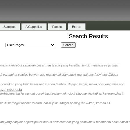
Samples
A Cappellas
People
Extras
Search Results
 generasi tersebut sebagian besar masih ada yang kesulitan untuk mengakses jaringan
 di perangkat seluler. betway app memungkinkan untuk mengakses [url=https://afaca
ari ikan yang lebih besar untuk anda tembak. dengan begini, maka poin yang bisa and
caya Indonesia
 serbacepat karier sangat cocok bagi paham teknologi siap meningkatkan keterampilan it
itif berbagai update terbaru. hal ini jelas sangat penting dilakukan, karena sit
n yang banyak seperti poker bonus new member yang pasti untuk membantu anda dalam