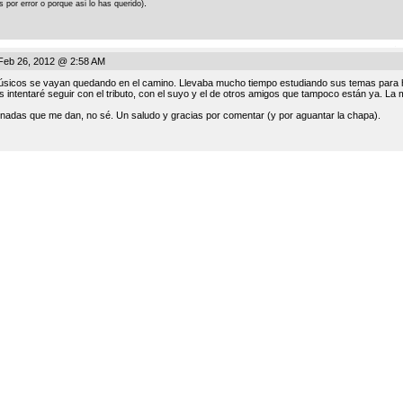
.
 por error o porque asi lo has querido)
.
Feb 26, 2012 @ 2:58 AM
 músicos se vayan quedando en el camino. Llevaba mucho tiempo estudiando sus temas para 
s intentaré seguir con el tributo, con el suyo y el de otros amigos que tampoco están ya. La
nadas que me dan, no sé. Un saludo y gracias por comentar (y por aguantar la chapa).