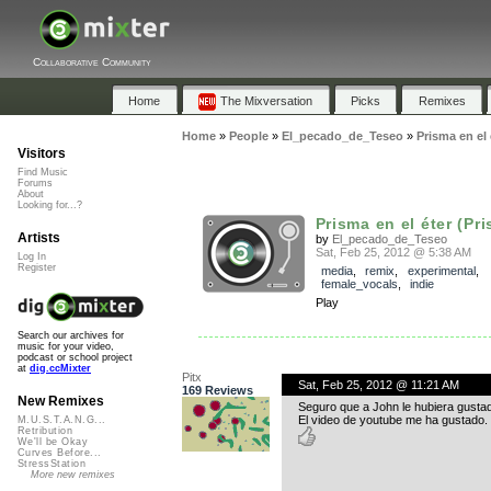
Collaborative Community
Home
The Mixversation
Picks
Remixes
Home
»
People
»
El_pecado_de_Teseo
»
Prisma en el 
Visitors
Find Music
Forums
About
Looking for...?
Prisma en el éter (Pris
Artists
by
El_pecado_de_Teseo
Sat, Feb 25, 2012 @ 5:38 AM
Log In
Register
media
,
remix
,
experimental
,
female_vocals
,
indie
Play
Search our archives for
music for your video,
podcast or school project
at
dig.ccMixter
Pitx
Sat, Feb 25, 2012 @ 11:21 AM
169 Reviews
New Remixes
Seguro que a John le hubiera gusta
El video de youtube me ha gustado.
M.U.S.T.A.N.G...
Retribution
We'll be Okay
Curves Before...
StressStation
More new remixes