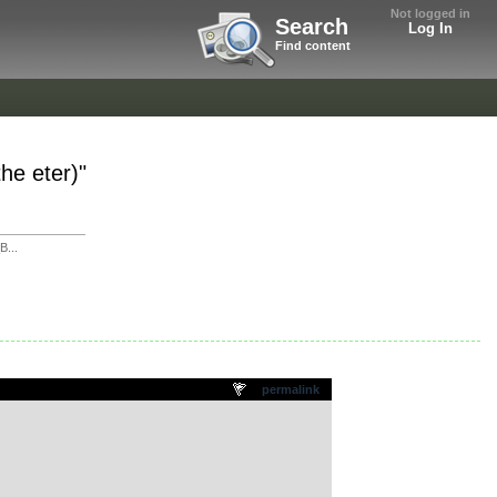
Not logged in
Search
Log In
Find content
he eter)"
B...
permalink