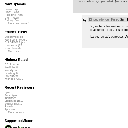
La voz solo se oye por un lado (no se si es
New Uploads
Piano Improv ...
Slow Piano - ...
Relaxing Pian...
Didnt really ...
El_pecado_de_Teseo
Sun, 
Calling Out
More new uploads
Sí, es terrible que tantos
realmente tarde. A los poco
Editors' Picks
La voz es así, paneada. Ve
Superimposed
We See Throug...
DIRGE2026 (Ac...
Humanity (26 ...
Rise Transfor...
More picks...
Highest Rated
CC Summer ...
We'll be O...
Prickly Im...
Bending Ba...
StressStat...
Xtended Ch...
Recent Reviewers
Speck
Kara Square
martinsea
Martijn de Bo...
Gabriel Shell...
Rewob
Apoxode
More reviews...
Support ccMixter