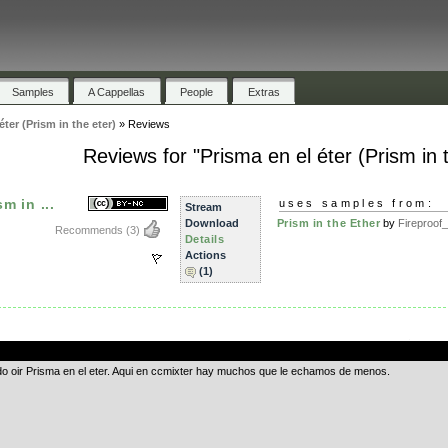
Samples
A Cappellas
People
Extras
éter (Prism in the eter)
»
Reviews
Reviews for "Prisma en el éter (Prism in t
m in ...
uses samples from:
Stream
Download
Prism in the Ether
by
Fireproof_
Recommends
(3)
Details
Actions
(1)
.
do oir Prisma en el eter. Aqui en ccmixter hay muchos que le echamos de menos.