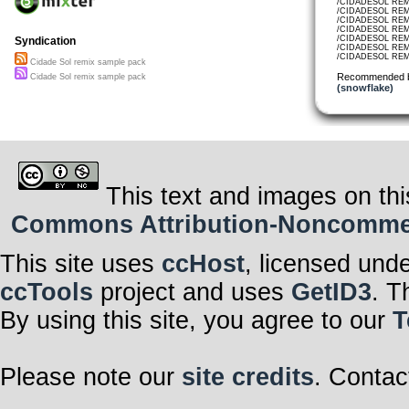
/CIDADESOL REMI
/CIDADESOL REMI
/CIDADESOL REM
/CIDADESOL REM
/CIDADESOL REM
Syndication
/CIDADESOL REM
/CIDADESOL REMI
Cidade Sol remix sample pack
Recommended 
Cidade Sol remix sample pack
(snowflake)
This text and images on thi
Commons Attribution-Noncommerci
This site uses
ccHost
, licensed und
ccTools
project and uses
GetID3
. T
By using this site, you agree to our
T
Please note our
site credits
. Contac