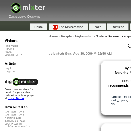
Collaborative Community
Home
The Mixversation
Picks
Remixes
Home
»
People
»
bigbonobo
»
"Cidade Sol remix sampl
Visitors
C
Find Music
Forums
About
uploaded: Sun, Aug 30, 2009 @ 12:50 AM
Looking for...?
Artists
by
Log In
Register
featuring
bpm
recommends
Search our archives for
music for your video,
podcast or school project
sample
,
medi
at
dig.ccMixter
funky
,
jazz
,
zip
New Remixes
Get That Groo...
Get That Groo...
Nothing Like ...
Banshee's Wai...
Lost Roamin'
More new remixes