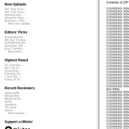
Contents of ZIP
New Uploads
/CIDADESOL REMI
Get That Groo...
/CIDADESOL REM
Get That Groo...
/CIDADESOL REMI
Nothing Like ...
/CIDADESOL REM
Gangster Nigh...
/CIDADESOL REM
Banshee's Wai...
/CIDADESOL REM
More new uploads
/CIDADESOL REM
/CIDADESOL REM
/CIDADESOL REM
Editors' Picks
/CIDADESOL REM
Superimposed
/CIDADESOL REM
We See Throug...
/CIDADESOL REM
DIRGE2026 (Ac...
/CIDADESOL REM
Humanity (26 ...
/CIDADESOL REM
Rise Transfor...
/CIDADESOL REM
More picks...
/CIDADESOL REM
/CIDADESOL REM
/CIDADESOL REMI
Highest Rated
/CIDADESOL REM
/CIDADESOL REM
CC Summer ...
/CIDADESOL REM
We'll be O...
/CIDADESOL REMI
StressStat...
/CIDADESOL REMI
Xtended Ch...
/CIDADESOL REMI
I Turn My ...
/CIDADESOL REMI
A Bag Of M...
/CIDADESOL REM
/CIDADESOL REM
/CIDADESOL REM
Recent Reviewers
(634.59KB)
/CIDADESOL REM
Zenboy1955
/CIDADESOL REM
Admiral Bob
/CIDADESOL REM
Martijn de Bo...
/CIDADESOL REM
Speck
/CIDADESOL REM
Javolenus
/CIDADESOL REM
The Zone
/CIDADESOL REM
airtone
/CIDADESOL REM
More reviews...
/CIDADESOL REM
/CIDADESOL REM
/CIDADESOL REMI
Support ccMixter
/CIDADESOL REMI
/CIDADESOL REMI