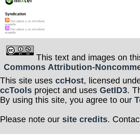
la técnica que 
con el tiempo
suficientemente
para perdurar l
Syndication
dos platos y un
hasta que arda 
Dos platos y un microfono
acapella
Dos platos y un microfono
acapella
This text and images on thi
Commons Attribution-Noncommerci
This site uses
ccHost
, licensed und
ccTools
project and uses
GetID3
. T
By using this site, you agree to our
T
Please note our
site credits
. Contac