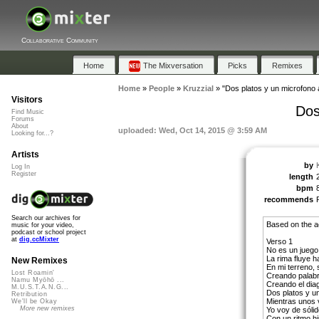
Collaborative Community
Home
The Mixversation
Picks
Remixes
Home
»
People
»
Kruzzial
»
"Dos platos y un microfono 
Visitors
Dos
Find Music
Forums
About
uploaded: Wed, Oct 14, 2015 @ 3:59 AM
Looking for...?
Artists
by
Log In
Register
length
bpm
recommends
Search our archives for
Based on the ac
music for your video,
podcast or school project
at
dig.ccMixter
Verso 1
No es un juego
La rima fluye ha
New Remixes
En mi terreno,
Lost Roamin'
Creando palabr
Namu Myōhō ...
Creando el dia
M.U.S.T.A.N.G...
Dos platos y un
Retribution
Mientras unos 
We'll be Okay
More new remixes
Yo voy de sólid
Con un ritmo hi