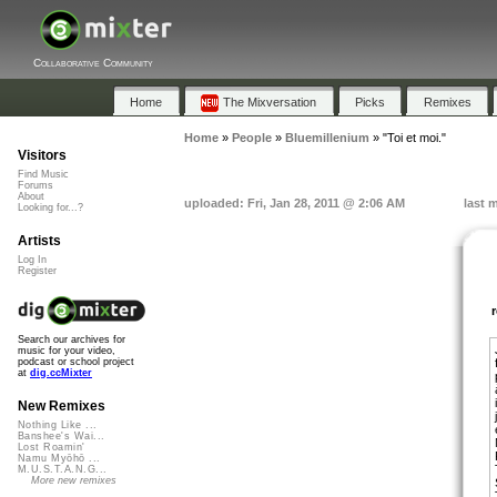
Collaborative Community
Home
The Mixversation
Picks
Remixes
Home
»
People
»
Bluemillenium
»
"Toi et moi."
Visitors
Find Music
Forums
About
uploaded: Fri, Jan 28, 2011 @ 2:06 AM
last 
Looking for...?
Artists
Log In
Register
Search our archives for
music for your video,
podcast or school project
at
dig.ccMixter
New Remixes
Nothing Like ...
Banshee's Wai...
Lost Roamin'
Namu Myōhō ...
M.U.S.T.A.N.G...
More new remixes