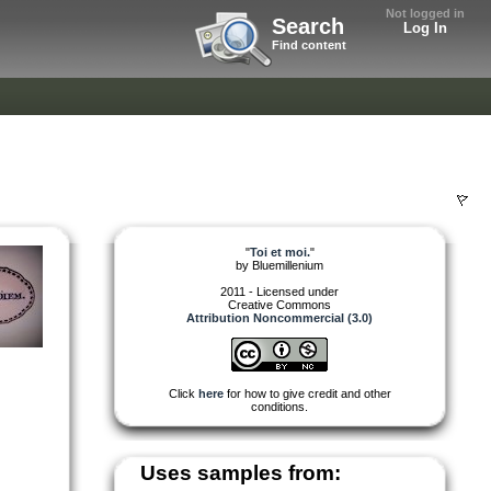
Not logged in
Search
Log In
Find content
"
Toi et moi.
"
by
Bluemillenium
2011 - Licensed under
Creative Commons
Attribution Noncommercial (3.0)
Click
here
for how to give credit and other
conditions.
Uses samples from: