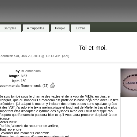
Samples
A Cappellas
People
Extras
Toi et moi.
modified: Sat, Jan 29, 2011 @ 12:13 AM (del)
by
Bluemillenium
length
3:57
bpm
150
recommends
Recommends
(17)
Je suis tombé sous le charme des textes et de la voix de MiElle, en plus, en
français, que du bonheur.Le morceau est partit de la base déjà crée avec un titre
précédent, j’ai adapté le tout en y incluant des effets et des sons spatiaux grâce
à des VST, j’ai adoré le texte mélancolique et touchant de Mielle, le travail le plus
important était d’adapter le rythme des syllabes avec celui d’un beat type rap,
j’espère que l’ensemble passera bien et qu’il vous aura procurer du plaisir à son
écoute.
Merci Mielle.
Parfois j’ai envie de retourner en arrière,
Tout reprendre,
Savourer nos moments ensemble.
Toutes les chansons d’amour me parlent de toi: