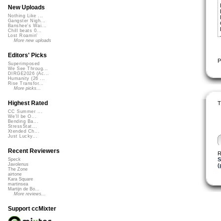
New Uploads
Nothing Like ...
Gangster Nigh...
Banshee's Wai...
Chill beats 0...
Lost Roamin'
More new uploads
Editors' Picks
P
Superimposed
We See Throug...
DIRGE2026 (Ac...
Humanity (26 ...
Rise Transfor...
More picks...
Highest Rated
T
CC Summer ...
We'll be O...
Bending Ba...
StressStat...
Xtended Ch...
Just Lucky...
Recent Reviewers
R
S
Speck
Javolenus
(
The Zone
airtone
Kara Square
martinsea
Martijn de Bo...
More reviews...
Support ccMixter