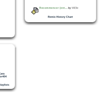
Recommencer (ent...
by
MiElle
Remix History Chart
Kara
ror404
n
playlists