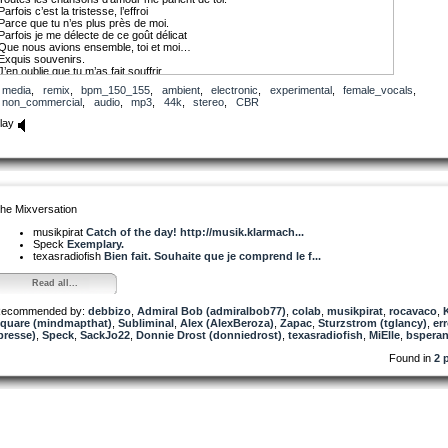
Parfois c’est la tristesse, l’effroi
Parce que tu n’es plus près de moi.
Parfois je me délecte de ce goût délicat
Que nous avions ensemble, toi et moi…
Exquis souvenirs.
J’en oublie que tu m’as fait souffrir.
C’est impressionnant, le pouvoir de ces chansons.
media
,
remix
,
bpm_150_155
,
ambient
,
electronic
,
experimental
,
female_vocals
,
J’aimerais tant qu’elle disent que nous nous aimons,
non_commercial
,
audio
,
mp3
,
44k
,
stereo
,
CBR
A l’unisson.
J’ai foi en toi.
lay
Tout est possible.
Oui, pour toi, tout est possible.
Ne m’oublie pas.
La main reprends-moi.
Parfois j’ai envie de retourner en arrière,
Rembobiner le film de notre amour,
La bande-son:
he Mixversation
De mes non-dits d’amour,
De tes appels sur mon portable,
musikpirat
Catch of the day! http://musik.klarmach...
Mon coeur est transportable…
Speck
Exemplary.
Garde-le, emporte-le avec le tien.
texasradiofish
Bien fait. Souhaite que je comprend le f...
Tu es mon mien, Oh !, reviens.
Tout reprendre.
Read all...
Savourer nos moments ensemble.
J’aurais dû remercier pour chaque fraction de seconde,
ecommended by:
Micro-onde (de bonheur),
debbizo
,
Admiral Bob (admiralbob77)
,
colab
,
musikpirat
,
rocavaco
,
quare (mindmapthat)
Vivre pleinement
,
Subliminal
,
Alex (AlexBeroza)
,
Zapac
,
Sturzstrom (tglancy)
,
er
presse)
Avec mon âme soeur jumelle,
,
Speck
,
SackJo22
,
Donnie Drost (donniedrost)
,
texasradiofish
,
MiElle
,
bspera
Mon prince aimant
Found in
2 
Et rendre notre union éternelle.
Parfois j’ai envie de retourner en arrière,
Tout reprendre,
Savourer nos moments ensemble.
Toutes les chansons d’amour me parlent de toi:
Parfois c’est la tristesse, l’effroi
Parce que tu n’es plus près de moi.