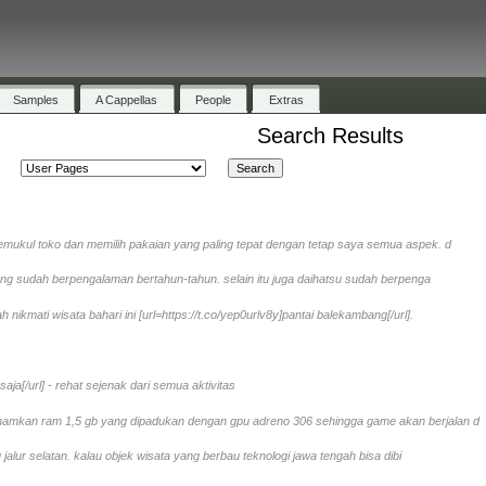
Samples
A Cappellas
People
Extras
Search Results
ukul toko dan memilih pakaian yang paling tepat dengan tetap saya semua aspek. d
ang sudah berpengalaman bertahun-tahun. selain itu juga daihatsu sudah berpenga
ikmati wisata bahari ini [url=https://t.co/yep0urlv8y]pantai balekambang[/url].
 saja[/url] - rehat sejenak dari semua aktivitas
enamkan ram 1,5 gb yang dipadukan dengan gpu adreno 306 sehingga game akan berjalan d
 jalur selatan. kalau objek wisata yang berbau teknologi jawa tengah bisa dibi