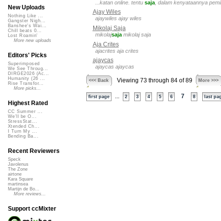
...katan online. tentu
saja
, dalam kenyataannya pemil
New Uploads
Ajay Wiles
Nothing Like ...
ajaywiles ajay wiles
Gangster Nigh...
Banshee's Wai...
Mikolaj Saja
Chill beats 0...
mikolaj
saja
mikolaj saja
Lost Roamin'
More new uploads
Aja Crites
ajacrites aja crites
Editors' Picks
ajaycas
Superimposed
ajaycas ajaycas
We See Throug...
DIRGE2026 (Ac...
Humanity (26 ...
Viewing 73 through 84 of 89
<<< Back
More >>>
Rise Transfor...
More picks...
...
7
first page
2
3
4
5
6
8
last pa
Highest Rated
CC Summer ...
We'll be O...
StressStat...
Xtended Ch...
I Turn My ...
Bending Ba...
Recent Reviewers
Speck
Javolenus
The Zone
airtone
Kara Square
martinsea
Martijn de Bo...
More reviews...
Support ccMixter