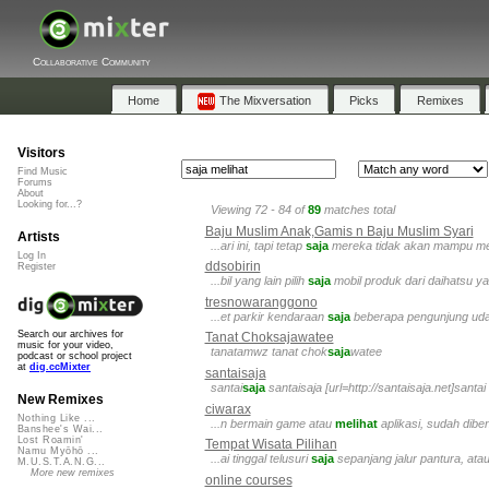
Collaborative Community
Home
The Mixversation
Picks
Remixes
Visitors
Find Music
Forums
About
Looking for...?
Viewing 72 - 84 of
89
matches total
Baju Muslim Anak,Gamis n Baju Muslim Syari
Artists
...ari ini, tapi tetap
saja
mereka tidak akan mampu mem
Log In
ddsobirin
Register
...bil yang lain pilih
saja
mobil produk dari daihatsu y
tresnowaranggono
...et parkir kendaraan
saja
beberapa pengunjung udah n
Search our archives for
Tanat Choksajawatee
music for your video,
tanatamwz tanat chok
saja
watee
podcast or school project
at
dig.ccMixter
santaisaja
santai
saja
santaisaja [url=http://santaisaja.net]santai
New Remixes
ciwarax
Nothing Like ...
...n bermain game atau
melihat
aplikasi, sudah dib
Banshee's Wai...
Lost Roamin'
Tempat Wisata Pilihan
Namu Myōhō ...
...ai tinggal telusuri
saja
sepanjang jalur pantura, atau
M.U.S.T.A.N.G...
More new remixes
online courses