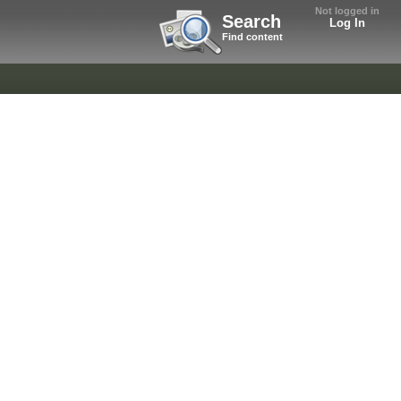
Not logged in
Search
Log In
Find content